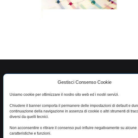
Gestisci Consenso Cookie
RAJOLA S.p.A.
Torre del Gr
P. Iva 07878720635
Office and F
Usiamo cookie per ottimizzare il nostro sito web ed i nostri servizi.
Email
rajola@rajola.it
Viale dei Pini, 
80056 Torre d
Chiudere il banner comporta il permanere delle impostazioni di default e du
– Italy)
continuazione della navigazione in assenza di cookie o altri strumenti di tra
diversi da quelli tecnici.
Non acconsentire o ritirare il consenso può influire negativamente su alcune
caratteristiche e funzioni.