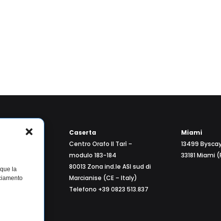
eco – Legal
Caserta
Miami
actory
Centro Orafo Il Tarì –
13499 Byscay
3
modulo 183-184
33181 Miami (
el Greco (NA
80013 Zona ind.le ASI sud di
nque la
Marcianise (CE – Italy)
cciamento
Telefono +39 0823 513.837